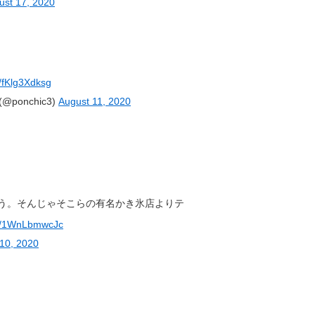
ust 17, 2020
m/fKlg3Xdksg
onchic3)
August 11, 2020
う。そんじゃそこらの有名かき氷店よりテ
om/1WnLbmwcJc
10, 2020