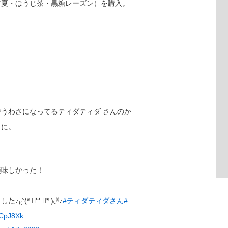
甘夏・ほうじ茶・黒糖レーズン）を購入。
うわさになってるティダティダ さんのか
とに。
美味しかった！
* ॑꒳ ॑* )◟⁾⁾♪
#ティダティダさん
#
utCpJ8Xk