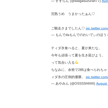
— すずらん (@waigasuzuran77)
Aug
完熟うめ うまかったぁん♡
ご馳走さまでしたん♡
pic.twitter.co
— もんでdaもんでのわいでぃのほう (@p
ティダ氷食べると、夏が来たな。
今年も頑張って夏を生き延びよう。
って気合い入る
ちなみに、余裕で2杯は食べられちゃ
ィダ氷の圧倒的優勝。
pic.twitter.c
— あやみん (@OSSSSHIIIIII)
August 