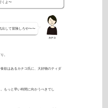
行くよ〜
気出して冒険しろや〜〜
カナコ
ぎり。
で食欲はあるカナコ氏に、大好物のティダ
。
う。もっと早い時間に向かうべきでし