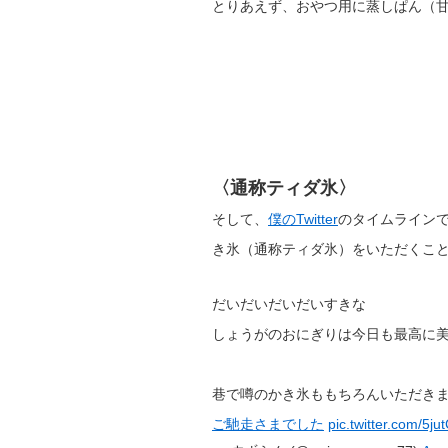
とりあえず、おやつ用に蒸しぱん（
〈通称ティダ氷〉
そして、
僕のTwitter
のタイムラインで
き氷（通称ティダ氷）をいただくこ
だいだいだいだいすきな
しょうがのおにぎりは今日も最高に
巷で噂のかき氷ももちろんいただきました♪₍₍◝(
ご馳走さまでした
pic.twitter.com/5j