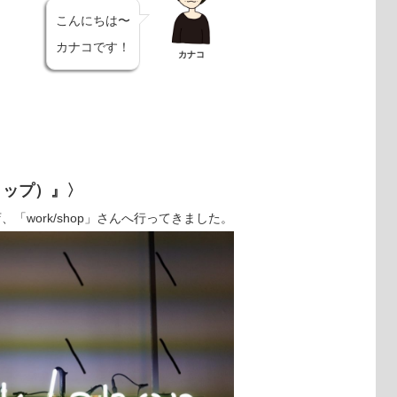
こんにちは〜
カナコです！
カナコ
ショップ）』〉
「work/shop」さんへ行ってきました。