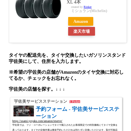
XL 4本
created by
Rinker
ミシュラン(Michelin)
Amazon
楽天市場
タイヤの配送先を、タイヤ交換したいガソリンスタンド
宇佐美にして、住所を入力します。
※希望の宇佐美の店舗がAmazonのタイヤ交換に対応し
てるか、チェックをお忘れなく。
宇佐美の店舗を探す。↓ ↓ ↓
宇佐美サービスステーション
1 Pocket
予約フォーム - 宇佐美サービスステ
ーション
https://usami-yoyaku.com/amazon/reserve/
宇佐美では、フジ・コーポレーションでタイヤ購入されたお客様限定での特別価格にてタイヤ交換を
承っております。タイヤの交換作業は事前予約いただければ待たずに交換いただけます。取付可能店