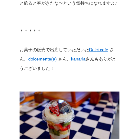
と飾ると春がきたな〜という気持ちになれますよ♪
＊＊＊＊＊
お菓子の販売で出店していただいた
Dolci cafe
さ
ん、
dolcemente(a)
さん、
kanaria
さんもありがと
うございました！