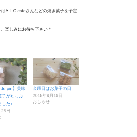
A.L.C.cafeさんなどの焼き菓子を予定
を、楽しみにお待ち下さい＊
de pin】美味
金曜日はお菓子の日
2015年9月19日
菓子がたっぷ
おしらせ
ました♪
月25日
と