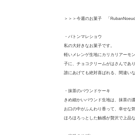
＞＞＞今週のお菓子 「RubanNoeu
・バトンマレショウ
私の大好きなお菓子です。
軽いメレンゲ生地にカリカリアーモ
子に、チョコクリームがはさんであ
誰にあげても絶対喜ばれる、間違い
・抹茶のパウンドケーキ
きめ細かいパウンド生地は、抹茶の
お口の中がふんわり香って、幸せな
ほろほろっとした触感が贅沢で上品