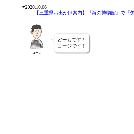
2020.10.06
【三重県お出かけ案内】『海の博物館』で『
どーもです！
コージです！
コージ