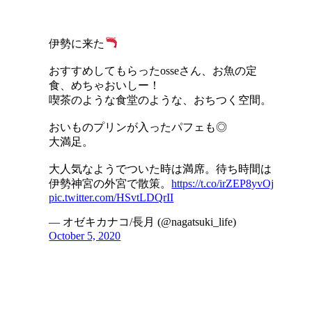
伊勢に来た
おすすめしてもらったosseさん、お魚の定
食、めちゃおいしー！
喫茶のような食堂のような、おちつく空間。
おいものプリンが入ったパフェも◎
大満足。
大人気なようでついた時は満席。待ち時間は
伊勢神宮の外宮で散策。
https://t.co/irZEP8yvOj
pic.twitter.com/HSvtLDQrII
— オゼキカナコ/長月 (@nagatsuki_life)
October 5, 2020