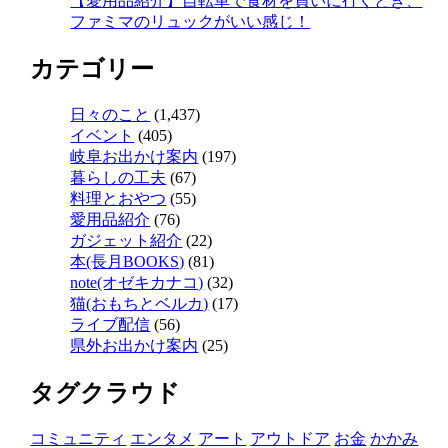
【愛用品紹介】自転車で食材を買いに行くとき、
ファミマのリュックがいい感じ！
カテゴリー
日々のこと
(1,437)
イベント
(405)
岐阜お出かけ案内
(197)
暮らしの工夫
(67)
料理とおやつ
(55)
愛用品紹介
(76)
ガジェット紹介
(22)
本(長月BOOKS)
(81)
note(オゼキカナコ)
(32)
猫(おもちとベルカ)
(17)
ライブ配信
(56)
県外お出かけ案内
(25)
タグクラウド
コミュニティ
エンタメ
アート
アウトドア
お金
かかみ